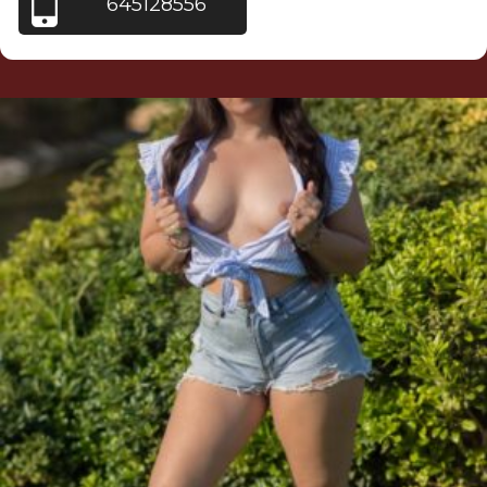
645128556