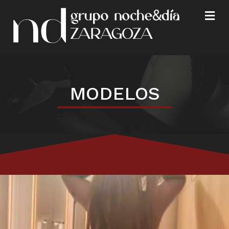
M
MODELOS