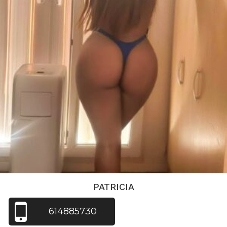
PATRICIA
614885730