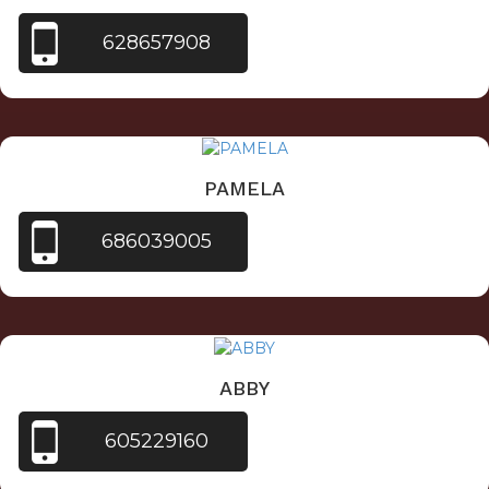
628657908
PAMELA
686039005
ABBY
605229160