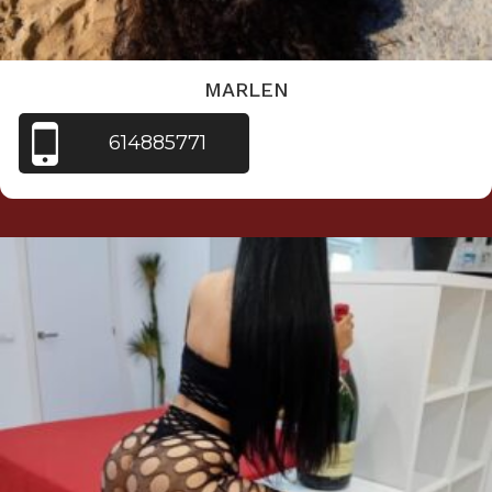
MARLEN
614885771