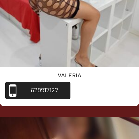
VALERIA
628917127