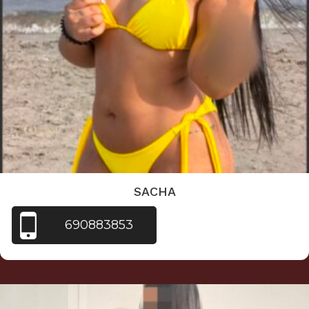
SACHA
690883853